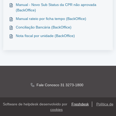
Manual - Novo Sub Status da CPR não aprovada
(BackOffice)
Manual rateio por ficha tempo (BackOffice)
Conciliação Bancária (BackOffice)
Nota fiscal por unidade (BackOffice)
Fale Conosco 31 3273-1800
Software de helpdesk desenvolvido por
Freshdesk
Política de
cookies