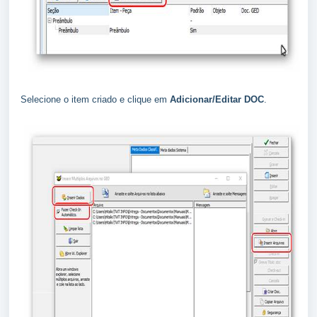
Selecione o item criado e clique em
Adicionar/Editar DOC
.