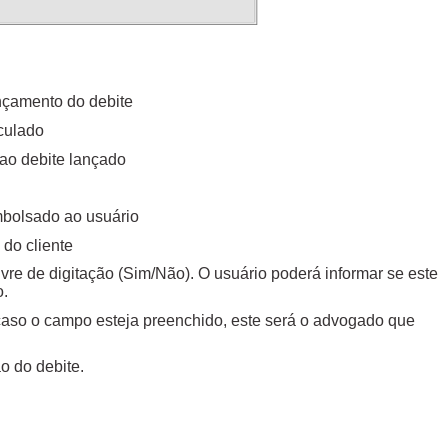
ançamento do debite
nculado
e ao debite lançado
mbolsado ao usuário
 do cliente
vre de digitação (Sim/Não). O usuário poderá informar se este
o.
 caso o campo esteja preenchido, este será o advogado que
ão do debite.