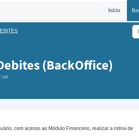
Início
Ba
EBITES
ebites (BackOffice)
47 AM
uário, com acesso ao Módulo Financeiro, realizar a rotina de
.