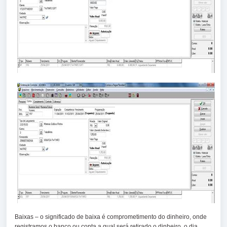
Baixas – o significado de baixa é comprometimento do dinheiro, onde
registramos o banco ou conta a qual será retirado o dinheiro, o dia