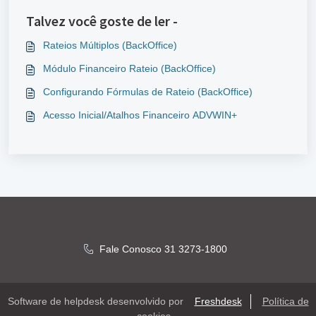
Talvez você goste de ler -
Rateios Múltiplos (BackOffice)
Módulo Financeiro Rateio (BackOffice)
Configurando Fórmulas de Rateio (BackOffice)
Acesso Inicial/Atalhos Financeiro ADVWIN+
Fale Conosco 31 3273-1800
Software de helpdesk desenvolvido por
Freshdesk
Política de